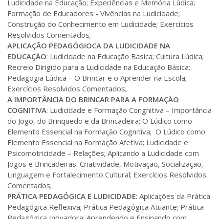
Ludicidade na Educação; Experiências e Memória Lúdica;
Formação de Educadores - Vivências na Ludicidade;
R$ 1.189,66
Construção do Conhecimento em Ludicidade; Exercícios
240 H
30
dias
90
dias
Matricular
Resolvidos Comentados;
APLICAÇÃO PEDAGÓGIOCA DA LUDICIDADE NA
EDUCAÇÃO
: Ludicidade na Educação Básica; Cultura Lúdica;
R$ 1.288,78
260 H
33
dias
90
dias
Recreio Dirigido para a Ludicidade na Educação Básica;
Matricular
Pedagogia Lúdica – O Brincar e o Aprender na Escola;
Exercícios Resolvidos Comentados;
R$ 1.387,93
A IMPORTÂNCIA DO BRINCAR PARA A FORMAÇÃO
280 H
35
dias
120
dias
Matricular
COGNITIVA
: Ludicidade e Formação Congnitiva – Importância
do Jogo, do Brinquedo e da Brincadeira; O Lúdico como
Elemento Essencial na Formação Cognitiva; O Lúdico como
R$ 1.487,06
300 H
38
dias
120
dias
Elemento Essencial na Formação Afetiva; Ludicidade e
Matricular
Psicomotricidade – Relações; Aplicando a Ludicidade com
Jogos e Brincadeiras: Criatividade, Motivação, Socialização,
R$ 1.586,20
Linguagem e Fortalecimento Cultural; Exercícios Resolvidos
320 H
40
dias
120
dias
Comentados;
Matricular
PRÁTICA PEDAGÓGICA E LUDICIDADE
: Aplicações da Prática
Pedagógica Reflexiva; Prática Pedagógica Atuante; Prática
R$ 1.685,33
340 H
Pedagógica Inovadora; Aprendendo e Ensinando com
43
dias
120
dias