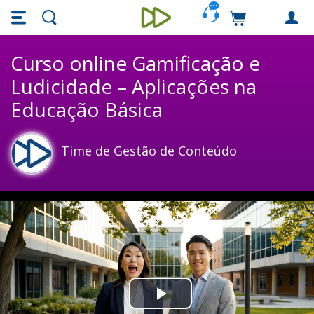
Skip main navigation
Skip to main content
Carrinho de c
Unieducar
Curso online Gamificação e
Ludicidade – Aplicações na
Educação Básica
Time de Gestão de Conteúdo
Play