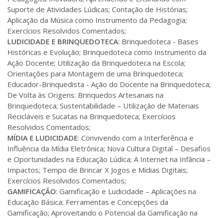
Matricular
Suporte de Atividades Lúdicas; Contação de Histórias;
Aplicação da Música como Instrumento da Pedagogia;
R$ 1.784,48
Exercícios Resolvidos Comentados;
360 H
45
dias
120
dias
LUDICIDADE E BRINQUEDOTECA
: Brinquedoteca - Bases
Matricular
Históricas e Evolução; Brinquedoteca como Instrumento da
Ação Docente; Utilização da Brinquedoteca na Escola;
R$ 1.883,61
Orientações para Montagem de uma Brinquedoteca;
380 H
48
dias
150
dias
Matricular
Educador-Brinquedista - Ação do Docente na Brinquedoteca;
De Volta às Origens: Brinquedos Artesanais na
R$ 1.982,74
Brinquedoteca; Sustentabilidade – Utilização de Materiais
400 H
50
dias
150
dias
Recicláveis e Sucatas na Brinquedoteca; Exercícios
Matricular
Resolvidos Comentados;
MÍDIA E LUDICIDADE
: Convivendo com a Interferência e
R$ 2.082,12
Influência da Mídia Eletrônica; Nova Cultura Digital – Desafios
420 H
53
dias
150
dias
Matricular
e Oportunidades na Educação Lúdica; A Internet na Infância –
Impactos; Tempo de Brincar X Jogos e Mídias Digitais;
Exercícios Resolvidos Comentados;
R$ 2.240,16
440 H
55
dias
150
dias
GAMIFICAÇÃO
: Gamificação e Ludicidade – Aplicações na
Matricular
Educação Básica; Ferramentas e Concepções da
Gamificação; Aproveitando o Potencial da Gamificação na