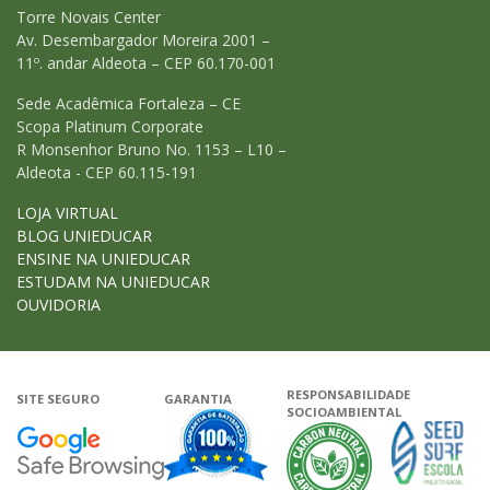
Torre Novais Center
Av. Desembargador Moreira 2001 –
11º. andar Aldeota – CEP 60.170-001
Sede Acadêmica Fortaleza – CE
Scopa Platinum Corporate
R Monsenhor Bruno No. 1153 – L10 –
Aldeota - CEP 60.115-191
LOJA VIRTUAL
BLOG UNIEDUCAR
ENSINE NA UNIEDUCAR
ESTUDAM NA UNIEDUCAR
OUVIDORIA
RESPONSABILIDADE
SITE SEGURO
GARANTIA
SOCIOAMBIENTAL
Google - Status do site no Navega
Garantia de satisfação
A Unieduca