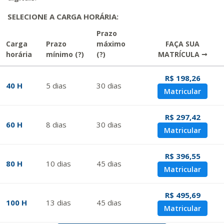
SELECIONE A CARGA HORÁRIA:
Prazo
Carga
Prazo
máximo
FAÇA SUA
horária
mínimo
(?)
(?)
MATRÍCULA →
R$ 198,26
40 H
5
dias
30
dias
Matricular
R$ 297,42
60 H
8
dias
30
dias
Matricular
R$ 396,55
80 H
10
dias
45
dias
Matricular
R$ 495,69
100 H
13
dias
45
dias
Matricular