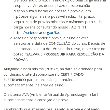
transcorrido o prazo mínimo exigido pela carga horária
respectiva. Antes desse prazo o sistema não
disponibiliza o botão de acesso à prova e, em
hipótese alguma será possível reduzir tal prazo.
Veja a lista de prazos mínimos e máximos para cada
carga horária consultando nosso FAQ Nº 11:
https://unieducar.org.br/faq
Antes de responder à prova, o aluno deverá
selecionar a data de CONCLUSÃO do curso. Depois de
selecionada a data de término do curso, deve clicar no
botão
"SALVAR E PROSSEGUIR PARA RESOLUÇÃO DA
PROVA"
.
Atingindo a nota mínima (70%) e, na data selecionada para
conclusão, o site disponibilizará o
CERTIFICADO
ELETRÔNICO
para impressão (instantânea e
automaticamente) na área de aluno.
O sistema AVA (Ambiente Virtual de Aprendizagem) fará
automaticamente a correção da prova.
Lembrando que:
mesmo realizando a prova e obtendo