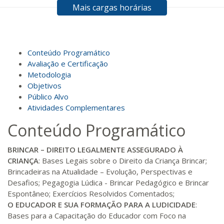
Mais cargas horárias
R$ 594,81
120 H
15
dias
60
dias
Matricular
R$ 693,96
Conteúdo Programático
140 H
18
dias
60
dias
Matricular
Avaliação e Certificação
Metodologia
Objetivos
R$ 793,10
160 H
20
dias
60
dias
Público Alvo
Matricular
Atividades Complementares
Conteúdo Programático
R$ 892,23
180 H
23
dias
90
dias
Matricular
BRINCAR – DIREITO LEGALMENTE ASSEGURADO À
CRIANÇA
: Bases Legais sobre o Direito da Criança Brincar;
R$ 991,36
Brincadeiras na Atualidade – Evolução, Perspectivas e
200 H
25
dias
90
dias
Matricular
Desafios; Pegagogia Lúdica - Brincar Pedagógico e Brincar
Espontâneo; Exercícios Resolvidos Comentados;
O EDUCADOR E SUA FORMAÇÃO PARA A LUDICIDADE
:
R$ 1.090,51
220 H
28
dias
90
dias
Bases para a Capacitação do Educador com Foco na
Matricular