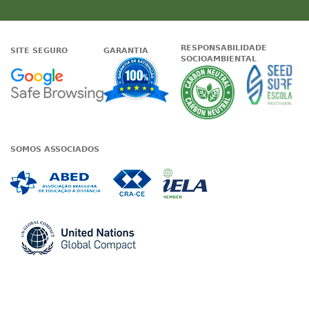
RESPONSABILIDADE
SITE SEGURO
GARANTIA
SOCIOAMBIENTAL
Google - Status do site no Nave
Garantia de satisfaçã
A Unieduc
SOMOS ASSOCIADOS
Associada a ABED
Associada a CRA-CE
Associada a IE
Associada a UN Global