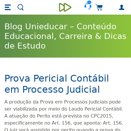
Skip main navigation
Skip to main content
Carrinho de 
Unieducar
Blog Unieducar – Conteúdo
Educacional, Carreira & Dicas
de Estudo
Prova Pericial Contábil
em Processo Judicial
A produção da Prova em Processos Judiciais pode
ser viabilizada por meio do Laudo Pericial Contábil.
A atuação do Perito está prevista no CPC2015,
especificamente no Art. 156, que aponta: Art. 156.
O juiz será assistido por perito quando a prova do