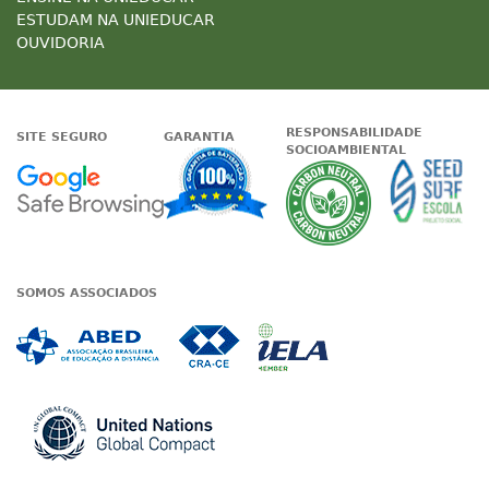
ESTUDAM NA UNIEDUCAR
OUVIDORIA
RESPONSABILIDADE
SITE SEGURO
GARANTIA
SOCIOAMBIENTAL
Google - Status do site no Nave
Garantia de satisfaçã
A Unieduc
SOMOS ASSOCIADOS
Associada a ABED
Associada a CRA-CE
Associada a IE
Associada a UN Global