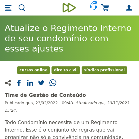
Skip main navigation
Skip to main content
Carrinho de 
Unieducar
Atualize o Regimento Interno
de seu condomínio com
esses ajustes
cursos online
direito civil
síndico profissional
Time de Gestão de Conteúdo
Publicado
qua, 23/02/2022 - 09:43.
Atualizado
qui, 30/11/2023 -
15:24.
Todo Condomínio necessita de um Regimento
Interno. Esse é o conjunto de regras que vai
organizar não só a convivência na comunidade,