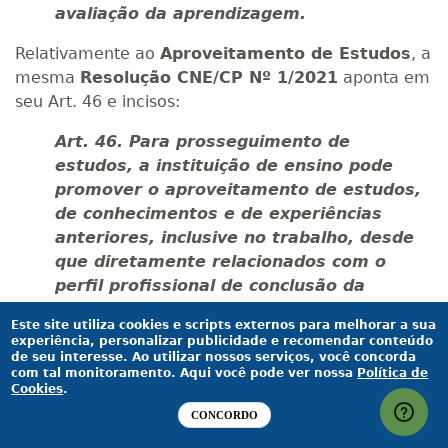
avaliação da aprendizagem.
Relativamente ao
Aproveitamento de Estudos
, a
mesma
Resolução CNE/CP Nº 1/2021
aponta em
seu Art. 46 e incisos:
Art. 46. Para prosseguimento de
estudos, a instituição de ensino pode
promover o aproveitamento de estudos,
de conhecimentos e de experiências
anteriores, inclusive no trabalho, desde
que diretamente relacionados com o
perfil profissional de conclusão da
respectiva qualificação profissional ou
Este site utiliza cookies e scripts externos para melhorar a sua
habilitação profissional técnica ou
experiência, personalizar publicidade e recomendar conteúdo
tecnológica, que tenham sido
de seu interesse. Ao utilizar nossos serviços, você concorda
com tal monitoramento. Aqui você pode ver nossa
Política de
desenvolvidos:
Cookies
.
CONCORDO
I - Em qualificações profissionais técnicas
e unidades curriculares, etapas ou