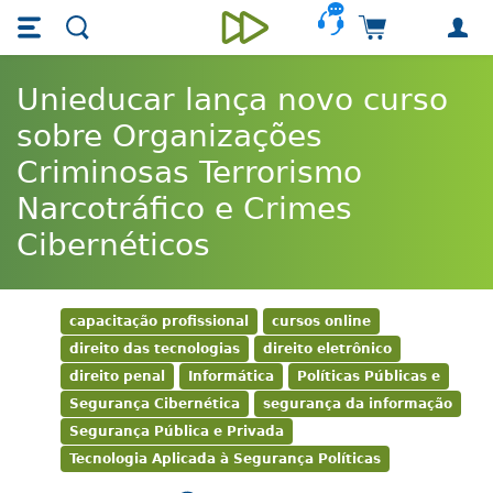
Skip main navigation
Skip to main content
Carrinho de 
Unieducar
Unieducar lança novo curso
sobre Organizações
Criminosas Terrorismo
Narcotráfico e Crimes
Cibernéticos
capacitação profissional
cursos online
direito das tecnologias
direito eletrônico
direito penal
Informática
Políticas Públicas e
Segurança Cibernética
segurança da informação
Segurança Pública e Privada
Tecnologia Aplicada à Segurança Políticas