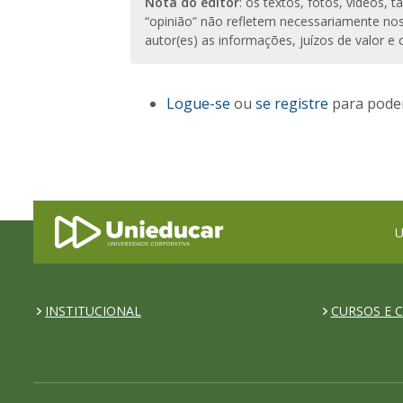
Nota do editor
: os textos, fotos, vídeos, 
“opinião” não refletem necessariamente no
autor(es) as informações, juízos de valor e 
Logue-se
ou
se registre
para poder
U
INSTITUCIONAL
CURSOS E C