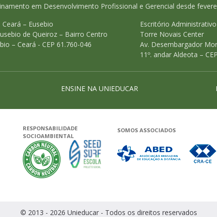
inamento em Desenvolvimento Profissional e Gerencial desde fevere
 Ceará – Eusebio
Escritório Administrativ
Eusebio de Queiroz – Bairro Centro
Torre Novais Center
bio – Ceará - CEP 61.760-046
Av. Desembargador Mor
11º. andar Aldeota – CE
ENSINE NA UNIEDUCAR
RESPONSABILIDADE
SOMOS ASSOCIADOS
SOCIOAMBIENTAL
Status do site no Navegação segura
Garantia de satisfação
A Unieducar neutraliza a emissão de gases 
Seed Surf Escola projeto social
© 2013 - 2026 Unieducar - Todos os direitos reservados