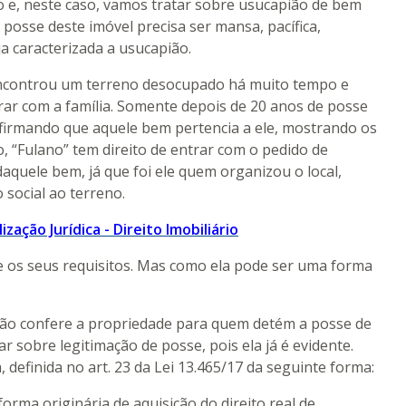
o e, neste caso, vamos tratar sobre usucapião de bem
posse deste imóvel precisa ser mansa, pacífica,
a caracterizada a usucapião.
encontrou um terreno desocupado há muito tempo e
rar com a família. Somente depois de 20 anos de posse
 afirmando que aquele bem pertencia a ele, mostrando os
 “Fulano” tem direito de entrar com o pedido de
aquele bem, já que foi ele quem organizou o local,
social ao terreno.
zação Jurídica - Direito Imobiliário
 os seus requisitos. Mas como ela pode ser uma forma
ião confere a propriedade para quem detém a posse de
r sobre legitimação de posse, pois ela já é evidente.
, definida no art. 23 da Lei 13.465/17 da seguinte forma:
 forma originária de aquisição do direito real de