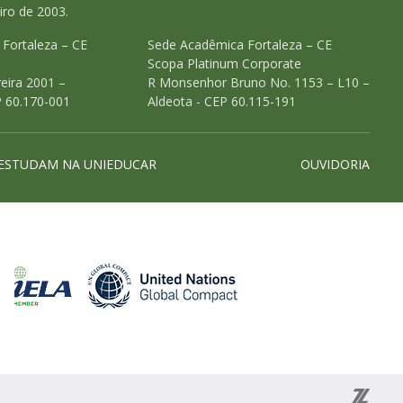
iro de 2003.
o Fortaleza – CE
Sede Acadêmica Fortaleza – CE
Scopa Platinum Corporate
eira 2001 –
R Monsenhor Bruno No. 1153 – L10 –
P 60.170-001
Aldeota - CEP 60.115-191
ESTUDAM NA UNIEDUCAR
OUVIDORIA
Associada a ABED
Associada a CRA-CE
Associada a IELA
Associada a U
de efeito estufa