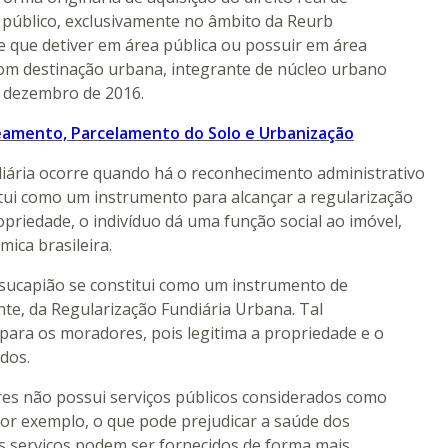
 público, exclusivamente no âmbito da Reurb
e que detiver em área pública ou possuir em área
com destinação urbana, integrante de núcleo urbano
e dezembro de 2016.
eamento, Parcelamento do Solo e Urbanização
diária ocorre quando há o reconhecimento administrativo
itui como um instrumento para alcançar a regularização
opriedade, o indivíduo dá uma função social ao imóvel,
ica brasileira.
sucapião se constitui como um instrumento de
te, da Regularização Fundiária Urbana. Tal
para os moradores, pois legitima a propriedade e o
odos.
ares não possui serviços públicos considerados como
or exemplo, o que pode prejudicar a saúde dos
es serviços podem ser fornecidos de forma mais