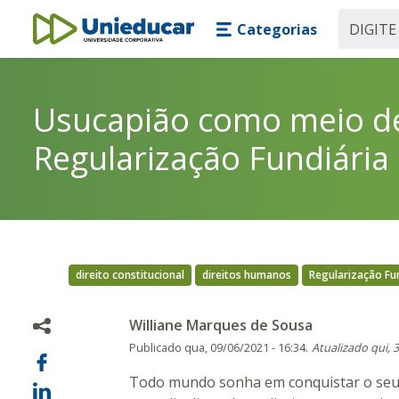
Skip main navigation
Skip to main content
Categorias
Unieducar
Usucapião como meio de
Regularização Fundiária
direito constitucional
direitos humanos
Regularização Fun
Williane Marques de Sousa
Publicado
qua, 09/06/2021 - 16:34.
Atualizado
qui, 
Todo mundo sonha em conquistar o seu p