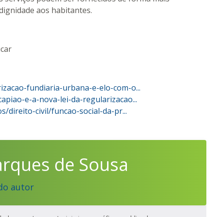
dignidade aos habitantes.
ucar
rizacao-fundiaria-urbana-e-elo-com-o...
apiao-e-a-nova-lei-da-regularizacao...
/direito-civil/funcao-social-da-pr...
arques de Sousa
do autor