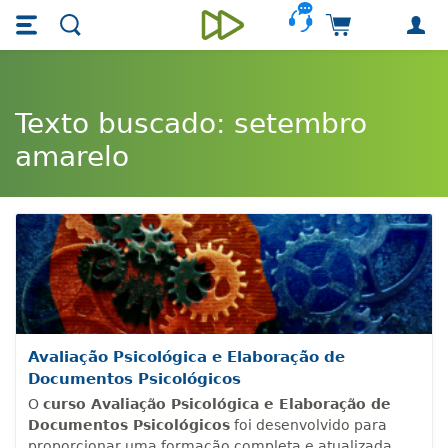
Skip main navigation
Skip to main content
Carrinho de 
Unieducar
Texto buscado: setembro
amarelo
Avaliação Psicológica e Elaboração de
Documentos Psicológicos
O
curso Avaliação Psicológica e Elaboração de
Documentos Psicológicos
foi desenvolvido para
proporcionar uma formação completa e atualizada