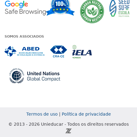
A Unieduc
SOMOS ASSOCIADOS
Associada a ABED
Associada a CRA-CE
Associada a IE
Associada a UN Global
Termos de uso
|
Política de privacidade
© 2013 - 2026 Unieducar - Todos os direitos reservados