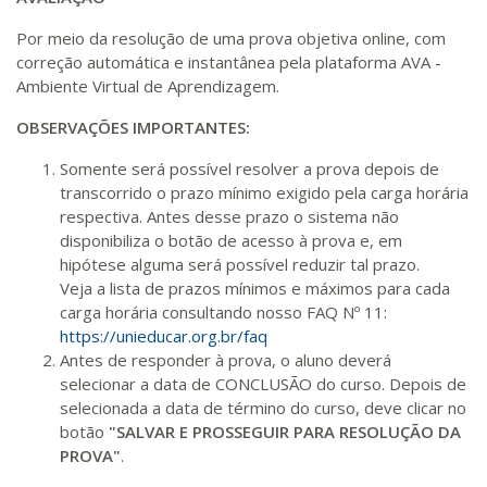
R$ 1.883,61
380 H
48
dias
150
dias
Matricular
Por meio da resolução de uma prova objetiva online, com
correção automática e instantânea pela plataforma AVA -
Ambiente Virtual de Aprendizagem.
R$ 1.982,74
400 H
50
dias
150
dias
Matricular
OBSERVAÇÕES IMPORTANTES:
Somente será possível resolver a prova depois de
R$ 2.082,12
420 H
53
dias
150
dias
transcorrido o prazo mínimo exigido pela carga horária
Matricular
respectiva. Antes desse prazo o sistema não
disponibiliza o botão de acesso à prova e, em
R$ 2.240,16
hipótese alguma será possível reduzir tal prazo.
440 H
55
dias
150
dias
Veja a lista de prazos mínimos e máximos para cada
Matricular
carga horária consultando nosso FAQ Nº 11:
https://unieducar.org.br/faq
Antes de responder à prova, o aluno deverá
selecionar a data de CONCLUSÃO do curso. Depois de
selecionada a data de término do curso, deve clicar no
botão
"SALVAR E PROSSEGUIR PARA RESOLUÇÃO DA
PROVA"
.