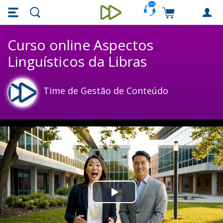
Skip main navigation
Skip to main content
Carrinho de c
Unieducar
Curso online Aspectos
Linguísticos da Libras
Time de Gestão de Conteúdo
Play