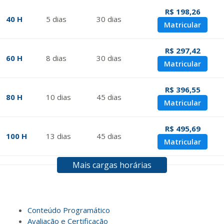
R$ 198,26
40 H
5
dias
30
dias
Matricular
R$ 297,42
60 H
8
dias
30
dias
Matricular
R$ 396,55
80 H
10
dias
45
dias
Matricular
R$ 495,69
100 H
13
dias
45
dias
Matricular
Mais cargas horárias
R$ 594,81
120 H
15
dias
60
dias
Matricular
R$ 693,96
Conteúdo Programático
140 H
18
dias
60
dias
Matricular
Avaliação e Certificação