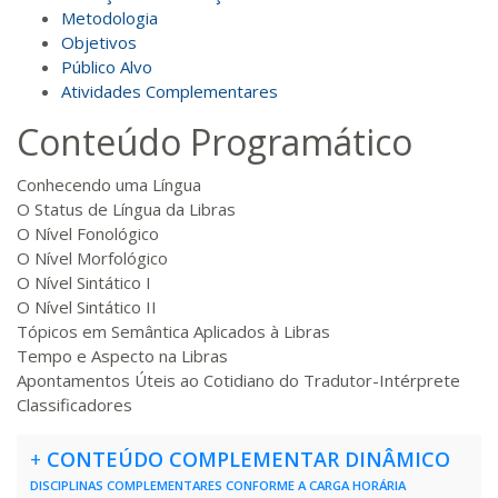
Metodologia
Objetivos
R$ 793,10
160 H
20
dias
60
dias
Público Alvo
Matricular
Atividades Complementares
Conteúdo Programático
R$ 892,23
180 H
23
dias
90
dias
Matricular
Conhecendo uma Língua
O Status de Língua da Libras
R$ 991,36
O Nível Fonológico
200 H
25
dias
90
dias
Matricular
O Nível Morfológico
O Nível Sintático I
O Nível Sintático II
R$ 1.090,51
220 H
28
dias
90
dias
Tópicos em Semântica Aplicados à Libras
Matricular
Tempo e Aspecto na Libras
Apontamentos Úteis ao Cotidiano do Tradutor-Intérprete
R$ 1.189,66
Classificadores
240 H
30
dias
90
dias
Matricular
+
CONTEÚDO COMPLEMENTAR DINÂMICO
R$ 1.288,78
DISCIPLINAS COMPLEMENTARES CONFORME A CARGA HORÁRIA