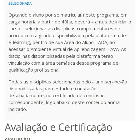
260 H
33
dias
90
dias
Matricular
SELECIONADA
Optando o aluno por se matricular neste programa, em
R$ 1.387,93
carga horária a partir de 40ha, deverá – antes de iniciar o
280 H
35
dias
120
dias
Matricular
curso - selecionar as disciplinas complementares de
acordo com a grade disponibilizada pela plataforma de
e-learning, dentro de sua Área do Aluno - ADA, ao
R$ 1.487,06
300 H
38
dias
120
dias
acessar o Ambiente Virtual de Aprendizagem – AVA. As
Matricular
disciplinas disponibilizadas pela plataforma terão
vinculação com a área temática deste programa de
R$ 1.586,20
qualificação profissional.
320 H
40
dias
120
dias
Matricular
Todas as disciplinas selecionadas pelo aluno ser-lhe-ão
disponibilizadas para estudo e constarão,
R$ 1.685,33
detalhadamente, no certificado de conclusão
340 H
43
dias
120
dias
Matricular
correspondente, logo abaixo deste conteúdo acima
indicado.
R$ 1.784,48
360 H
45
dias
120
dias
Avaliação e Certificação
Matricular
AVALIAÇÃO