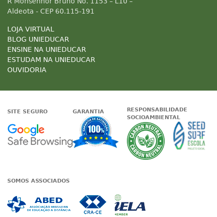
R Monsenhor Bruno No. 1153 – L10 –
Aldeota - CEP 60.115-191
LOJA VIRTUAL
BLOG UNIEDUCAR
ENSINE NA UNIEDUCAR
ESTUDAM NA UNIEDUCAR
OUVIDORIA
RESPONSABILIDADE
SITE SEGURO
GARANTIA
SOCIOAMBIENTAL
Google - Status do site no Nave
Garantia de satisfaçã
A Unieduc
SOMOS ASSOCIADOS
Associada a ABED
Associada a CRA-CE
Associada a IE