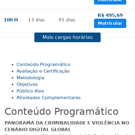
R$ 495,69
100 H
13
dias
45
dias
Matricular
Mais cargas horárias
R$ 594,81
120 H
15
dias
60
dias
Matricular
R$ 693,96
Conteúdo Programático
140 H
18
dias
60
dias
Matricular
Avaliação e Certificação
Metodologia
Objetivos
R$ 793,10
160 H
20
dias
60
dias
Público Alvo
Matricular
Atividades Complementares
Conteúdo Programático
R$ 892,23
180 H
23
dias
90
dias
Matricular
PANORAMA DA CRIMINALIDADE E VIOLÊNCIA NO
CENÁRIO DIGITAL GLOBAL
R$ 991,36