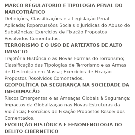
R$ 1.586,20
MARCO REGULATÓRIO E TIPOLOGIA PENAL DO
320 H
40
dias
120
dias
NARCOTRÁFICO
Matricular
Definições, Classificações e a Legislação Penal
Aplicada; Repercussões Sociais e Jurídicas do Abuso de
R$ 1.685,33
340 H
Substâncias; Exercícios de Fixação Propostos
43
dias
120
dias
Matricular
Resolvidos Comentados.
TERRORISMO E O USO DE ARTEFATOS DE ALTO
R$ 1.784,48
IMPACTO
360 H
45
dias
120
dias
Trajetória Histórica e as Novas Formas de Terrorismo;
Matricular
Classificação das Tipologias de Terrorismo e as Armas
de Destruição em Massa; Exercícios de Fixação
R$ 1.883,61
Propostos Resolvidos Comentados.
380 H
48
dias
150
dias
Matricular
GEOPOLÍTICA DA SEGURANÇA NA SOCIEDADE DA
INFORMAÇÃO
R$ 1.982,74
Riscos Emergentes e as Ameaças Globais à Segurança;
400 H
50
dias
150
dias
Impactos da Globalização nas Novas Estruturas da
Matricular
Violência; Exercícios de Fixação Propostos Resolvidos
Comentados.
R$ 2.082,12
EVOLUÇÃO HISTÓRICA E FENOMENOLOGIA DO
420 H
53
dias
150
dias
Matricular
DELITO CIBERNÉTICO