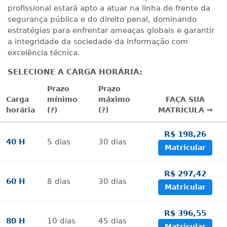
profissional estará apto a atuar na linha de frente da
segurança pública e do direito penal, dominando
estratégias para enfrentar ameaças globais e garantir
a integridade da sociedade da informação com
excelência técnica.
SELECIONE A CARGA HORÁRIA:
Prazo
Prazo
Carga
mínimo
máximo
FAÇA SUA
horária
(?)
(?)
MATRÍCULA →
R$ 198,26
40 H
5
dias
30
dias
Matricular
R$ 297,42
60 H
8
dias
30
dias
Matricular
R$ 396,55
80 H
10
dias
45
dias
Matricular