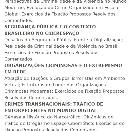
Perspectivas da Criminalidade e da Violência no Mundo
200 H
25
dias
90
dias
Matricular
Moderno; Evolução do Crime Organizado em Escala
Global; Exercícios de Fixação Propostos Resolvidos
Comentados.
R$ 1.090,51
220 H
28
dias
90
dias
SEGURANÇA PÚBLICA E O CONTEXTO
Matricular
BRASILEIRO NO CIBERESPAÇO
Desafios da Segurança Pública Frente à Digitalização;
R$ 1.189,66
Realidade da Criminalidade e da Violência no Brasil;
240 H
30
dias
90
dias
Matricular
Exercícios de Fixação Propostos Resolvidos
Comentados.
ORGANIZAÇÕES CRIMINOSAS E O EXTREMISMO
R$ 1.288,78
260 H
33
dias
90
dias
EM REDE
Matricular
Atuação de Facções e Grupos Terroristas em Ambiente
Virtual; Estruturas de Poder das Organizações
R$ 1.387,93
Criminosas Modernas; Exercícios de Fixação Propostos
280 H
35
dias
120
dias
Matricular
Resolvidos Comentados.
CRIMES TRANSNACIONAIS: TRÁFICO DE
ENTORPECENTES NO MUNDO DIGITAL
R$ 1.487,06
300 H
38
dias
120
dias
Gênese e Histórico do Narcotráfico; Dinâmicas do
Matricular
Tráfico de Drogas no Espaço Cibernético; Exercícios de
Fixação Propostos Resolvidos Comentados.