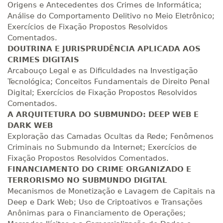
Origens e Antecedentes dos Crimes de Informática;
Análise do Comportamento Delitivo no Meio Eletrônico;
R$ 2.240,16
440 H
55
dias
150
dias
Exercícios de Fixação Propostos Resolvidos
Matricular
Comentados.
DOUTRINA E JURISPRUDÊNCIA APLICADA AOS
CRIMES DIGITAIS
Arcabouço Legal e as Dificuldades na Investigação
Tecnológica; Conceitos Fundamentais de Direito Penal
Digital; Exercícios de Fixação Propostos Resolvidos
Comentados.
A ARQUITETURA DO SUBMUNDO: DEEP WEB E
DARK WEB
Exploração das Camadas Ocultas da Rede; Fenômenos
Criminais no Submundo da Internet; Exercícios de
Fixação Propostos Resolvidos Comentados.
FINANCIAMENTO DO CRIME ORGANIZADO E
TERRORISMO NO SUBMUNDO DIGITAL
Mecanismos de Monetização e Lavagem de Capitais na
Deep e Dark Web; Uso de Criptoativos e Transações
Anônimas para o Financiamento de Operações;