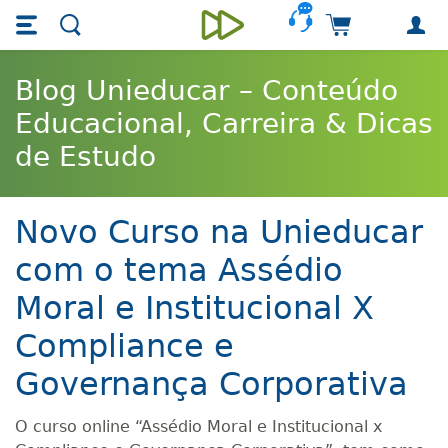
Skip main navigation
Skip to main content
Carrinho de 
Unieducar
Blog Unieducar – Conteúdo
Educacional, Carreira & Dicas
de Estudo
Novo Curso na Unieducar
com o tema Assédio
Moral e Institucional X
Compliance e
Governança Corporativa
O curso online “Assédio Moral e Institucional x