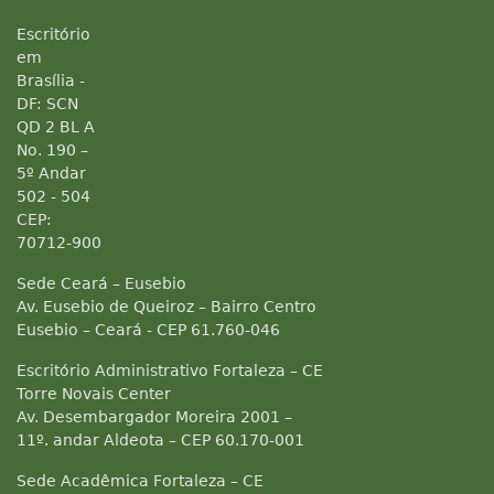
Escritório
em
Brasília -
DF: SCN
QD 2 BL A
No. 190 –
5º Andar
502 - 504
CEP:
70712-900
Sede Ceará – Eusebio
Av. Eusebio de Queiroz – Bairro Centro
Eusebio – Ceará - CEP 61.760-046
Escritório Administrativo Fortaleza – CE
Torre Novais Center
Av. Desembargador Moreira 2001 –
11º. andar Aldeota – CEP 60.170-001
Sede Acadêmica Fortaleza – CE