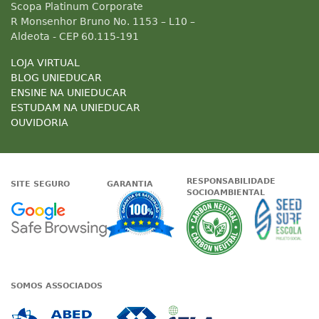
Scopa Platinum Corporate
R Monsenhor Bruno No. 1153 – L10 –
Aldeota - CEP 60.115-191
LOJA VIRTUAL
BLOG UNIEDUCAR
ENSINE NA UNIEDUCAR
ESTUDAM NA UNIEDUCAR
OUVIDORIA
RESPONSABILIDADE
SITE SEGURO
GARANTIA
SOCIOAMBIENTAL
Google - Status do site no Nave
Garantia de satisfaçã
A Unieduc
SOMOS ASSOCIADOS
Associada a ABED
Associada a CRA-CE
Associada a IE