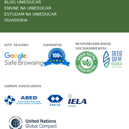
BLOG UNIEDUCAR
ENSINE NA UNIEDUCAR
ESTUDAM NA UNIEDUCAR
OUVIDORIA
RESPONSABILIDADE
SITE SEGURO
GARANTIA
SOCIOAMBIENTAL
Google - Status do site no Nave
Garantia de satisfaçã
A Unieduc
SOMOS ASSOCIADOS
Associada a ABED
Associada a CRA-CE
Associada a IE
Associada a UN Global