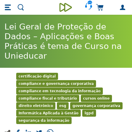
Skip main navigation
Skip to main content
Carrinho de 
Unieducar
Lei Geral de Proteção de
Dados – Aplicações e Boas
Práticas é tema de Curso na
Unieducar
certificação digital
compliance e governança corporativa
compliance em tecnologia da informação
compliance fiscal e tributário
cursos online
direito eletrônico
esg
governança corporativa
Informática Aplicada à Gestão
lgpd
segurança da informação