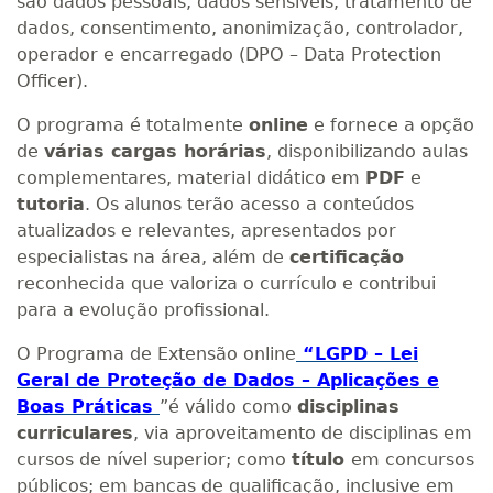
são dados pessoais, dados sensíveis, tratamento de
dados, consentimento, anonimização, controlador,
operador e encarregado (DPO – Data Protection
Officer).
O programa é totalmente
online
e fornece a opção
de
várias cargas horárias
, disponibilizando aulas
complementares, material didático em
PDF
e
tutoria
. Os alunos terão acesso a conteúdos
atualizados e relevantes, apresentados por
especialistas na área, além de
certificação
reconhecida que valoriza o currículo e contribui
para a evolução profissional.
O Programa de Extensão online
“LGPD – Lei
Geral de Proteção de Dados – Aplicações e
Boas Práticas
”é válido como
disciplinas
curriculares
, via aproveitamento de disciplinas em
cursos de nível superior; como
título
em concursos
públicos; em bancas de qualificação, inclusive em