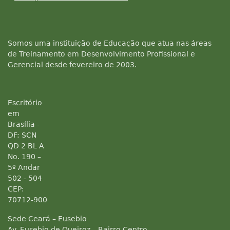
Somos uma instituição de Educação que atua nas áreas
de Treinamento em Desenvolvimento Profissional e
Gerencial desde fevereiro de 2003.
Escritório
em
Brasília -
DF: SCN
QD 2 BL A
No. 190 –
5º Andar
502 - 504
CEP:
70712-900
Sede Ceará – Eusebio
Av. Eusebio de Queiroz – Bairro Centro