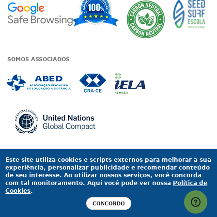
A Unieduc
SOMOS ASSOCIADOS
Associada a ABED
Associada a CRA-CE
Associada a IE
Associada a UN Global
Este site utiliza cookies e scripts externos para melhorar a sua
experiência, personalizar publicidade e recomendar conteúdo
de seu interesse. Ao utilizar nossos serviços, você concorda
Termos de uso
|
Política de privacidade
com tal monitoramento. Aqui você pode ver nossa
Política de
Cookies
.
© 2013 - 2026 Unieducar - Todos os direitos reservados
CONCORDO