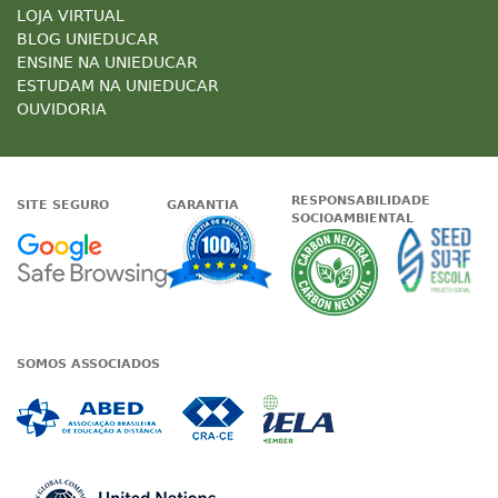
LOJA VIRTUAL
BLOG UNIEDUCAR
ENSINE NA UNIEDUCAR
ESTUDAM NA UNIEDUCAR
OUVIDORIA
RESPONSABILIDADE
SITE SEGURO
GARANTIA
SOCIOAMBIENTAL
Google - Status do site no Nave
Garantia de satisfaçã
A Unieduc
SOMOS ASSOCIADOS
Associada a ABED
Associada a CRA-CE
Associada a IE
Associada a UN Global