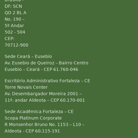
DF: SCN
QD 2 BL A
No. 190 –
5º Andar
502 - 504
CEP:
70712-900
Sede Ceará – Eusebio
Av. Eusebio de Queiroz – Bairro Centro
Eusebio – Ceará - CEP 61.760-046
Escritório Administrativo Fortaleza – CE
Torre Novais Center
Av. Desembargador Moreira 2001 –
11º. andar Aldeota – CEP 60.170-001
Sede Acadêmica Fortaleza – CE
Scopa Platinum Corporate
R Monsenhor Bruno No. 1153 – L10 –
Aldeota - CEP 60.115-191