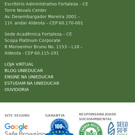
Escritório Administrativo Fortaleza – CE
Torre Novais Center
Av. Desembargador Moreira 2001 –
11º. andar Aldeota – CEP 60.170-001
Sede Acadêmica Fortaleza – CE
Scopa Platinum Corporate
R Monsenhor Bruno No. 1153 – L10 –
Aldeota - CEP 60.115-191
LOJA VIRTUAL
BLOG UNIEDUCAR
ENSINE NA UNIEDUCAR
ESTUDAM NA UNIEDUCAR
OUVIDORIA
RESPONSABILIDADE
SITE SEGURO
GARANTIA
SOCIOAMBIENTAL
Google - Status do site no Nave
Garantia de satisfaçã
A Unieduc