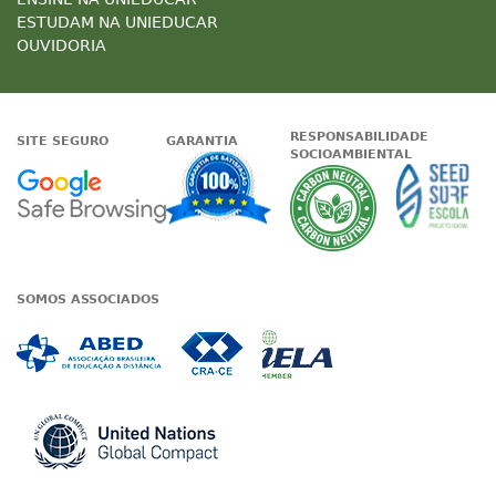
ESTUDAM NA UNIEDUCAR
OUVIDORIA
RESPONSABILIDADE
SITE SEGURO
GARANTIA
SOCIOAMBIENTAL
Google - Status do site no Nave
Garantia de satisfaçã
A Unieduc
SOMOS ASSOCIADOS
Associada a ABED
Associada a CRA-CE
Associada a IE
Associada a UN Global