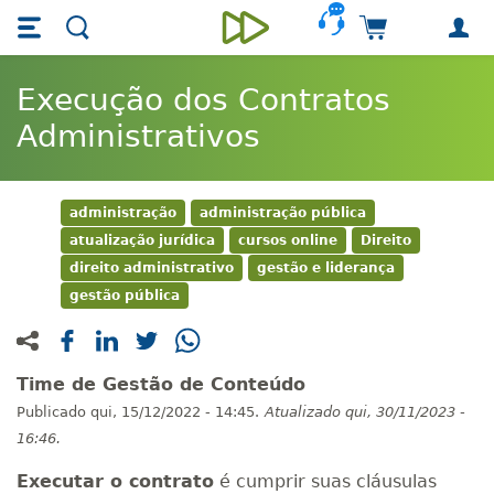
Skip main navigation
Skip to main content
Carrinho de 
Unieducar
Execução dos Contratos
Administrativos
administração
administração pública
atualização jurídica
cursos online
Direito
direito administrativo
gestão e liderança
gestão pública
Time de Gestão de Conteúdo
Publicado
qui, 15/12/2022 - 14:45.
Atualizado
qui, 30/11/2023 -
16:46.
Executar o contrato
é cumprir suas cláusulas