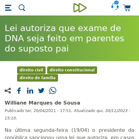
Skip main navigation
Skip to main content
Car
Unieducar
Lei autoriza que exame de
DNA seja feito em parentes
do suposto pai
direito civil
direito constitucional
direito de família
Williane Marques de Sousa
Publicado
ter, 20/04/2021 - 17:51.
Atualizado
qui, 30/11/2023 -
15:10.
Na última segunda-feira (19/04) o presidente da
república sancionou uma lei que autoriza, em casos