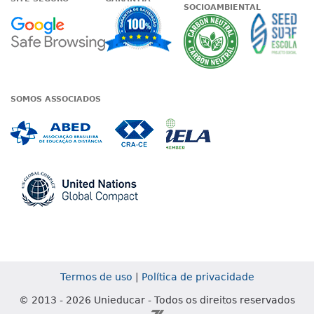
SOCIOAMBIENTAL
Google - Status do site no Nave
Garantia de satisfaçã
A Unieduc
SOMOS ASSOCIADOS
Associada a ABED
Associada a CRA-CE
Associada a IE
Associada a UN Global
Termos de uso
|
Política de privacidade
© 2013 - 2026 Unieducar - Todos os direitos reservados