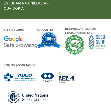
ESTUDAM NA UNIEDUCAR
OUVIDORIA
RESPONSABILIDADE
SITE SEGURO
GARANTIA
SOCIOAMBIENTAL
Google - Status do site no Nave
Garantia de satisfaçã
A Unieduc
SOMOS ASSOCIADOS
Associada a ABED
Associada a CRA-CE
Associada a IE
Associada a UN Global