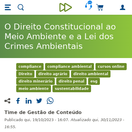
Skip main navigation
Skip to main content
Carrinho de 
Unieducar
O Direito Constitucional ao
Meio Ambiente e a Lei dos
Crimes Ambientais
compliance
compliance ambiental
cursos online
Direito
direito agrário
direito ambiental
direito minerário
direito penal
esg
meio ambiente
sustentabilidade
Time de Gestão de Conteúdo
Publicado
qui, 19/10/2023 - 16:07.
Atualizado
qui, 30/11/2023 -
16:55.