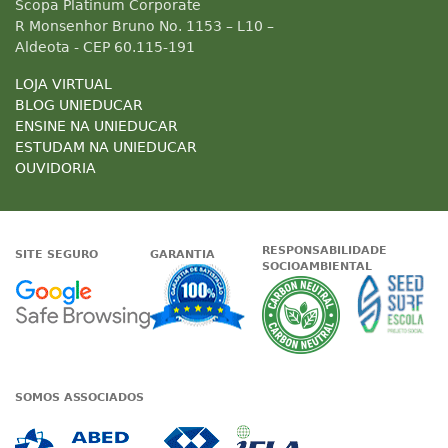
Scopa Platinum Corporate
R Monsenhor Bruno No. 1153 – L10 –
Aldeota - CEP 60.115-191
LOJA VIRTUAL
BLOG UNIEDUCAR
ENSINE NA UNIEDUCAR
ESTUDAM NA UNIEDUCAR
OUVIDORIA
RESPONSABILIDADE
SITE SEGURO
GARANTIA
SOCIOAMBIENTAL
Google - Status do site no Nave
Garantia de satisfaçã
A Unieduc
SOMOS ASSOCIADOS
Associada a ABED
Associada a CRA-CE
Associada a IE