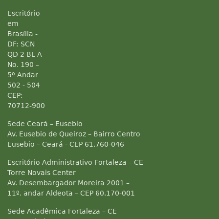
Escritório
em
Brasília -
DF: SCN
QD 2 BL A
No. 190 –
5º Andar
502 - 504
CEP:
70712-900
Sede Ceará – Eusebio
Av. Eusebio de Queiroz – Bairro Centro
Eusebio – Ceará - CEP 61.760-046
Escritório Administrativo Fortaleza – CE
Torre Novais Center
Av. Desembargador Moreira 2001 –
11º. andar Aldeota – CEP 60.170-001
Sede Acadêmica Fortaleza – CE