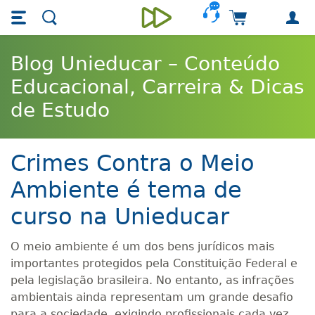
Skip main navigation
Skip to main content
Carrinho de 
Unieducar
Blog Unieducar – Conteúdo
Educacional, Carreira & Dicas
de Estudo
Crimes Contra o Meio
Ambiente é tema de
curso na Unieducar
O meio ambiente é um dos bens jurídicos mais
importantes protegidos pela Constituição Federal e
pela legislação brasileira. No entanto, as infrações
ambientais ainda representam um grande desafio
para a sociedade, exigindo profissionais cada vez