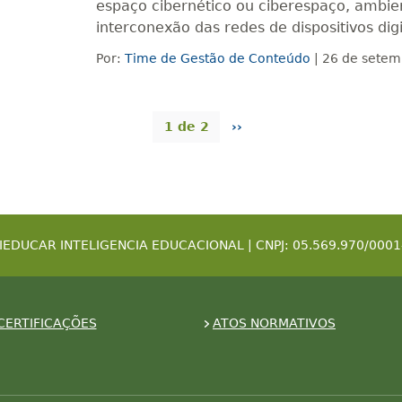
espaço cibernético ou ciberespaço, ambie
interconexão das redes de dispositivos digi
Por:
Time de Gestão de Conteúdo
| 26 de setem
1 de 2
››
IEDUCAR INTELIGENCIA EDUCACIONAL | CNPJ: 05.569.970/0001
CERTIFICAÇÕES
ATOS NORMATIVOS