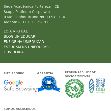
Sede Acadêmica Fortaleza – CE
Scopa Platinum Corporate
R Monsenhor Bruno No. 1153 – L10 –
Aldeota - CEP 60.115-191
LOJA VIRTUAL
BLOG UNIEDUCAR
ENSINE NA UNIEDUCAR
ESTUDAM NA UNIEDUCAR
OUVIDORIA
RESPONSABILIDADE
SITE SEGURO
GARANTIA
SOCIOAMBIENTAL
Google - Status do site no Nave
Garantia de satisfaçã
A Unieduc
SOMOS ASSOCIADOS