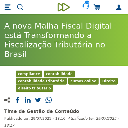
Skip main navigation
Skip to main content
Carrinho de 
Unieducar
A nova Malha Fiscal Digital
está Transformando a
Fiscalização Tributária no
Brasil
compliance
contabilidade
contabilidade tributária
cursos online
Direito
direito tributário
Time de Gestão de Conteúdo
Publicado
ter, 29/07/2025 - 13:16.
Atualizado
ter, 29/07/2025 -
13:17.