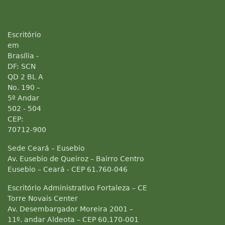
Escritório
em
Brasília -
DF: SCN
QD 2 BL A
No. 190 –
5º Andar
502 - 504
CEP:
70712-900
Sede Ceará – Eusebio
Av. Eusebio de Queiroz – Bairro Centro
Eusebio – Ceará - CEP 61.760-046
Escritório Administrativo Fortaleza – CE
Torre Novais Center
Av. Desembargador Moreira 2001 –
11º. andar Aldeota – CEP 60.170-001