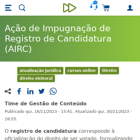
Skip main navigation
Skip to main content
Carrinho de 
Unieducar
Ação de Impugnação de
Registro de Candidatura
(AIRC)
atualização jurídica
cursos online
Direito
direito eleitoral
Time de Gestão de Conteúdo
Publicado
qui, 16/11/2023 - 15:41.
Atualizado
qui, 30/11/2023 -
16:55.
O
registro de candidatura
corresponde à
oficialização do direito de ser votado, formalizando