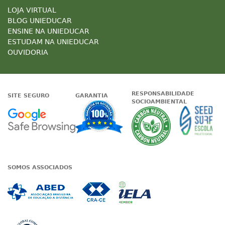
LOJA VIRTUAL
BLOG UNIEDUCAR
ENSINE NA UNIEDUCAR
ESTUDAM NA UNIEDUCAR
OUVIDORIA
RESPONSABILIDADE
SITE SEGURO
GARANTIA
SOCIOAMBIENTAL
Google - Status do site no Nave
Garantia de satisfaçã
A Unieduc
SOMOS ASSOCIADOS
Associada a ABED
Associada a CRA-CE
Associada a IE
Associada a UN Global