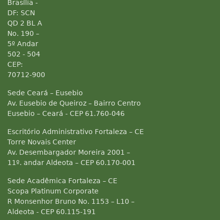
Brasília -
DF: SCN
QD 2 BL A
No. 190 –
5º Andar
502 - 504
CEP:
70712-900
Sede Ceará – Eusebio
Av. Eusebio de Queiroz – Bairro Centro
Eusebio – Ceará - CEP 61.760-046
Escritório Administrativo Fortaleza – CE
Torre Novais Center
Av. Desembargador Moreira 2001 –
11º. andar Aldeota – CEP 60.170-001
Sede Acadêmica Fortaleza – CE
Scopa Platinum Corporate
R Monsenhor Bruno No. 1153 – L10 –
Aldeota - CEP 60.115-191