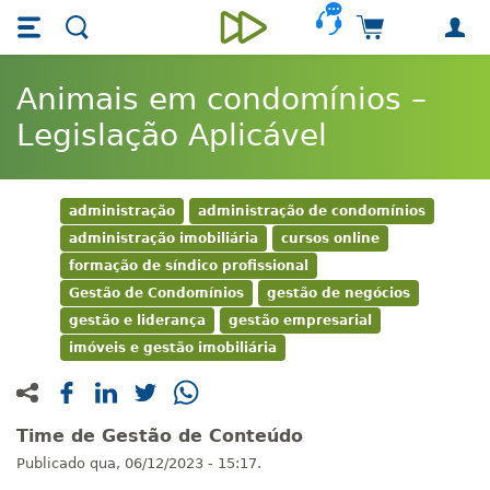
Skip main navigation
Skip to main content
Carrinho de 
Unieducar
Animais em condomínios –
Legislação Aplicável
administração
administração de condomínios
administração imobiliária
cursos online
formação de síndico profissional
Gestão de Condomínios
gestão de negócios
gestão e liderança
gestão empresarial
imóveis e gestão imobiliária
Time de Gestão de Conteúdo
Publicado
qua, 06/12/2023 - 15:17.