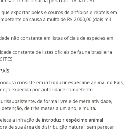
pensão condicional da pena (art. 16 da LCA).
ê que exportar peles e couros de anfíbios e répteis em
mpetente dá causa a multa de R$ 2.000,00 (dois mil
dade não constante em listas oficiais de espécies em
u
idade constante de listas oficiais de fauna brasileira
sive da CITES.
PAÍS
a conduta consiste em
introduzir espécime animal no País
,
licença expedida por autoridade competente.
lurissubsistente, de forma livre e de mera atividade,
e detenção, de três meses a um ano, e multa.
belece a infração de
introduzir espécime animal
 fora de sua área de distribuição natural, sem parecer