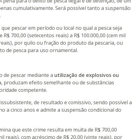
 A pena para o delito de pesca ilegal é de detenção, de um
penas cumulativamente. Será possível tanto a suspensão
.
ê que pescar em período ou local no qual a pesca seja
e R$ 700,00 (setecentos reais) a R$ 100.000,00 (cem mil
reais), por quilo ou fração do produto da pescaria, ou
to de pesca para uso ornamental.
to de pescar mediante a
utilização de explosivos ou
, produzam efeito semelhante ou de substâncias
toridade competente.
issubsistente, de resultado e comissivo, sendo possível a
ano a cinco anos e admite a suspensão condicional do
rmina que este crime resulta em multa de R$ 700,00
il reais), com acréscimo de R$ 20,00 (vinte reais), por