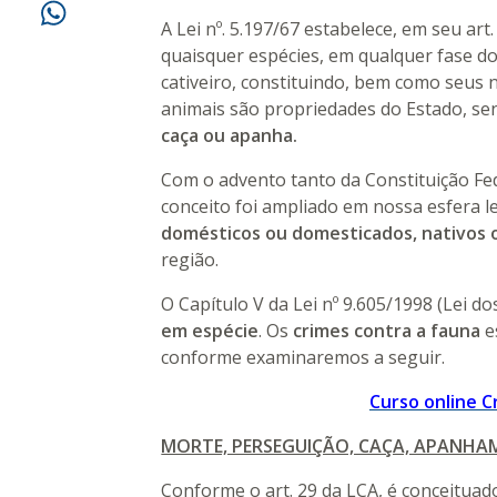
A Lei nº. 5.197/67 estabelece, em seu art.
quaisquer espécies, em qualquer fase d
cativeiro, constituindo, bem como seus 
animais são propriedades do Estado, se
caça ou apanha.
Com o advento tanto da Constituição Fe
conceito foi ampliado em nossa esfera l
domésticos ou domesticados, nativos 
região.
O Capítulo V da Lei nº 9.605/1998 (Lei d
em espécie
. Os
crimes contra a fauna
e
conforme examinaremos a seguir.
Curso online 
MORTE, PERSEGUIÇÃO, CAÇA, APANHAM
Conforme o art. 29 da LCA, é conceitua