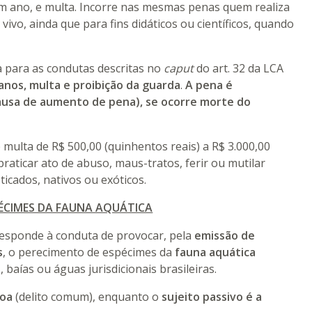
um ano, e multa. Incorre nas mesmas penas quem realiza
vivo, ainda que para fins didáticos ou científicos, quando
a para as condutas descritas no
caput
do art. 32 da LCA
) anos, multa e proibição da guarda
.
A pena é
usa de aumento de pena), se ocorre morte do
ê multa de R$ 500,00 (quinhentos reais) a R$ 3.000,00
praticar ato de abuso, maus-tratos, ferir ou mutilar
icados, nativos ou exóticos.
ÉCIMES DA FAUNA AQUÁTICA
rresponde à conduta de provocar, pela
emissão de
s
, o perecimento de espécimes da
fauna aquática
, baías ou águas jurisdicionais brasileiras.
soa
(delito comum), enquanto o
sujeito passivo é a