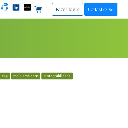
o
Fazer login
Cadastre-se
Carrinho de compras
esg
meio ambiente
sustentabilidade