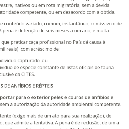
vestre, nativos ou em rota migratória, sem a devida
toridade competente, ou em desacordo com a obtida.
de conteúdo variado, comum, instantâneo, comissivo e de
 A pena é detenção de seis meses a um ano, e multa.
 que praticar caça profissional no País dá causa à
mil reais), com acréscimo de:
 indivíduo capturado; ou
divíduo de espécie constante de listas oficiais de fauna
clusive da CITES.
 DE ANFÍBIOS E RÉPTEIS
portar para o exterior peles e couros de anfíbios e
sem a autorização da autoridade ambiental competente.
stente (exige mais de um ato para sua realização), de
o, que admite a tentativa. A pena é de reclusão, de um a