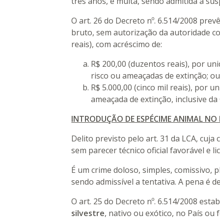
três anos, e multa, sendo admitida a sus
O art. 26 do Decreto nº. 6.514/2008 prev
bruto, sem autorização da autoridade co
reais), com acréscimo de:
R$ 200,00 (duzentos reais), por uni
risco ou ameaçadas de extinção; o
R$ 5.000,00 (cinco mil reais), por un
ameaçada de extinção, inclu
INTRODUÇÃO DE ESPÉCIME ANIMAL NO 
Delito previsto pelo art. 31 da LCA, cuj
sem parecer técnico oficial favorável e 
É um crime doloso, simples, comissivo, p
sendo admissível a tentativa. A pena é d
O art. 25 do Decreto nº. 6.514/2008 esta
silvestre
, nativo ou exótico, no País ou