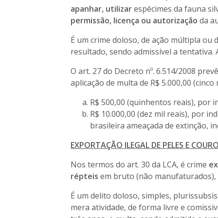
apanhar, utilizar
espécimes da fauna sil
permissão, licença ou autorização
da au
É um crime doloso, de ação múltipla ou 
resultado, sendo admissível a tentativa.
O art. 27 do Decreto nº. 6.514/2008 prevê
aplicação de multa de R$ 5.000,00 (cinco 
R$ 500,00 (quinhentos reais), por
R$ 10.000,00 (dez mil reais), por in
brasileira ameaçada de extinção, in
EXPORTAÇÃO ILEGAL DE PELES E COUROS
Nos termos do art. 30 da LCA, é crime
ex
répteis
em bruto (não manufaturados), 
É um delito doloso, simples, plurissubsi
mera atividade, de forma livre e comissiv