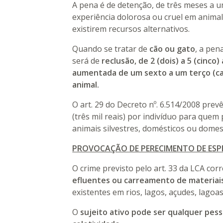
A pena é de detenção, de três meses a 
experiência dolorosa ou cruel em animal 
existirem recursos alternativos.
Quando se tratar de
cão ou gato
, a pen
será de
reclusão, de 2 (dois) a 5 (cinco
aumentada de um sexto a um terço (ca
animal.
O art. 29 do Decreto nº. 6.514/2008 prev
(três mil reais) por indivíduo para quem 
animais silvestres, domésticos ou domest
PROVOCAÇÃO DE PERECIMENTO DE ESP
O crime previsto pelo art. 33 da LCA co
efluentes ou carreamento de materiai
existentes em rios, lagos, açudes, lagoas
O
sujeito ativo pode ser qualquer pes