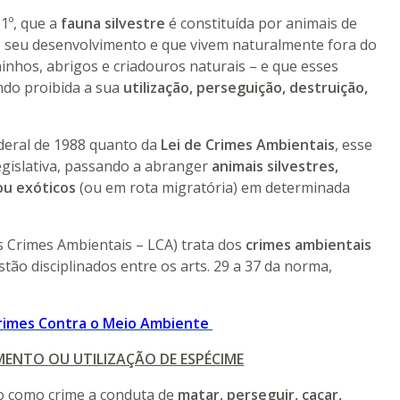
 1º, que a
fauna silvestre
é constituída por animais de
o seu desenvolvimento e que vivem naturalmente fora do
ninhos, abrigos e criadouros naturais – e que esses
ndo proibida a sua
utilização, perseguição, destruição,
deral de 1988 quanto da
Lei de Crimes Ambientais
, esse
egislativa, passando a abranger
animais silvestres,
ou exóticos
(ou em rota migratória) em determinada
os Crimes Ambientais – LCA) trata dos
crimes ambientais
stão disciplinados entre os arts. 29 a 37 da norma,
Crimes Contra o Meio Ambiente
ENTO OU UTILIZAÇÃO DE ESPÉCIME
do como crime a conduta de
matar, perseguir, caçar,