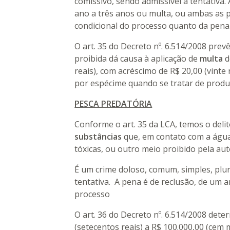
comissivo, sendo admissível a tentativa.
ano a três anos ou multa, ou ambas as 
condicional do processo quanto da pena
O art. 35 do Decreto nº. 6.514/2008 prev
proibida dá causa à aplicação de
multa
d
reais), com acréscimo de R$ 20,00 (vinte 
por espécime quando se tratar de produ
PESCA PREDATÓRIA
Conforme o art. 35 da LCA, temos o deli
substâncias
que, em contato com a água
tóxicas, ou outro meio proibido pela au
É um crime doloso, comum, simples, plur
tentativa. A pena é de reclusão, de um 
processo
O art. 36 do Decreto nº. 6.514/2008 dete
(setecentos reais) a R$ 100.000,00 (cem m