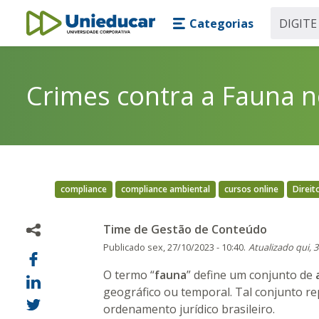
Skip main navigation
Skip to main content
Categorias
Unieducar
Crimes contra a Fauna n
compliance
compliance ambiental
cursos online
Direit
Time de Gestão de Conteúdo
Publicado
sex, 27/10/2023 - 10:40.
Atualizado
qui, 
O termo “
fauna
” define um conjunto de
geográfico ou temporal. Tal conjunto 
ordenamento jurídico brasileiro.