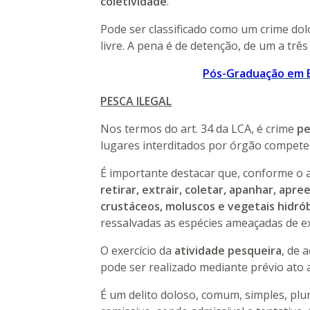
coletividade
.
Pode ser classificado como um crime dol
livre. A pena é de detenção, de um a tr
Pós-Graduação em 
PESCA ILEGAL
Nos termos do art. 34 da LCA, é crime
pe
lugares interditados por órgão compete
É importante destacar que, conforme o a
retirar, extrair, coletar, apanhar, ap
crustáceos, moluscos e vegetais hidró
ressalvadas as espécies ameaçadas de exti
O exercício da
atividade pesqueira
, de 
pode ser realizado mediante prévio ato
É um delito doloso, comum, simples, plur