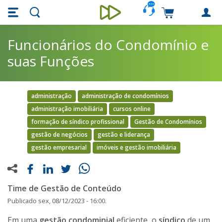
Skip main navigation
Skip to main content
Carrinho de c
Unieducar
Funcionários do Condomínio e
suas Funções
administração
administração de condomínios
administração imobiliária
cursos online
formação de síndico profissional
Gestão de Condomínios
gestão de negócios
gestão e liderança
gestão empresarial
imóveis e gestão imobiliária
Time de Gestão de Conteúdo
Publicado
sex, 08/12/2023 - 16:00.
Em uma
gestão condominial
eficiente, o
síndico
de um