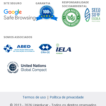
RESPONSABILIDADE
SITE SEGURO
GARANTIA
SOCIOAMBIENTAL
Google - Status do site no Navega
Garantia de satisfação
A Unieduca
SOMOS ASSOCIADOS
Associada a ABED
Associada a CRA-CE
Associada a IELA
Associada a UN Global 
Termos de uso
|
Política de privacidade
© 2013 - 2026 Unieducar - Todos os direitos reservados