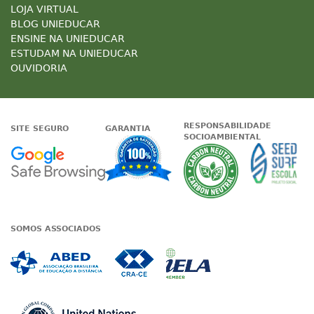
LOJA VIRTUAL
BLOG UNIEDUCAR
ENSINE NA UNIEDUCAR
ESTUDAM NA UNIEDUCAR
OUVIDORIA
RESPONSABILIDADE
SITE SEGURO
GARANTIA
SOCIOAMBIENTAL
Google - Status do site no Nave
Garantia de satisfaçã
A Unieduc
SOMOS ASSOCIADOS
Associada a ABED
Associada a CRA-CE
Associada a IE
Associada a UN Global