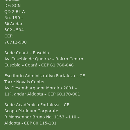
DF: SCN
QD 2 BL A
No. 190 –
5º Andar
502 - 504
CEP:
70712-900
Sede Ceará – Eusebio
Av. Eusebio de Queiroz – Bairro Centro
Eusebio – Ceará - CEP 61.760-046
Escritório Administrativo Fortaleza – CE
Torre Novais Center
Av. Desembargador Moreira 2001 –
11º. andar Aldeota – CEP 60.170-001
Sede Acadêmica Fortaleza – CE
Scopa Platinum Corporate
R Monsenhor Bruno No. 1153 – L10 –
Aldeota - CEP 60.115-191