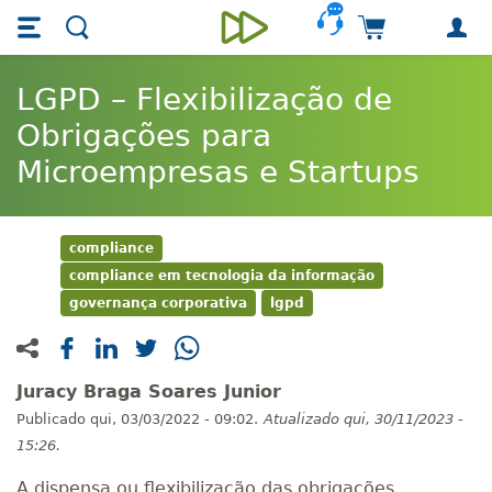
Skip main navigation
Skip to main content
Carrinho de 
Unieducar
LGPD – Flexibilização de
Obrigações para
Microempresas e Startups
compliance
compliance em tecnologia da informação
governança corporativa
lgpd
Juracy Braga Soares Junior
Publicado
qui, 03/03/2022 - 09:02.
Atualizado
qui, 30/11/2023 -
15:26.
A dispensa ou flexibilização das obrigações