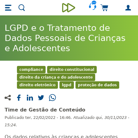
Skip main navigation
Skip to main content
Carrinho de 
Unieducar
LGPD e o Tratamento de
Dados Pessoais de Crianças
e Adolescentes
compliance
direito constitucional
direito da criança e do adolescente
direito eletrônico
lgpd
proteção de dados
Time de Gestão de Conteúdo
Publicado
ter, 22/02/2022 - 16:46.
Atualizado
qui, 30/11/2023 -
15:24.
Os dados relativos às crianças e adolescentes