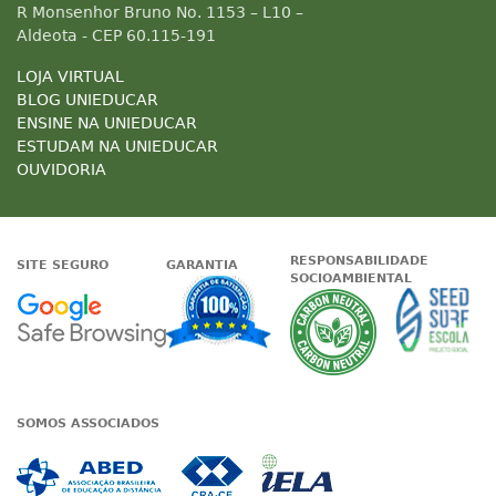
R Monsenhor Bruno No. 1153 – L10 –
Aldeota - CEP 60.115-191
LOJA VIRTUAL
BLOG UNIEDUCAR
ENSINE NA UNIEDUCAR
ESTUDAM NA UNIEDUCAR
OUVIDORIA
RESPONSABILIDADE
SITE SEGURO
GARANTIA
SOCIOAMBIENTAL
Google - Status do site no Nave
Garantia de satisfaçã
A Unieduc
SOMOS ASSOCIADOS
Associada a ABED
Associada a CRA-CE
Associada a IE